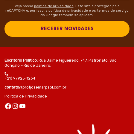
Veja nossa
política de privacidade
. Este site é protegido pelo
reCAPTCHA e, por isso, a
política de privacidade
e os
termos de serviço
do Google também se aplicam.
RECEBER NOVIDADES
Escritório Político:
Rua Jaime Figueiredo, 747, Patronato, São
Gonçalo – Rio de Janeiro.
(21) 97925-1234
contato
@profjosemarpsol.com.br
Política de Privacidade
Facebook
Instagram
Youtube