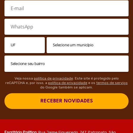
Veja nossa
política de privacidade
. Este site é protegido pelo
reCAPTCHA e, por isso, a
política de privacidade
e os
termos de serviço
do Google também se aplicam.
RECEBER NOVIDADES
Escritório Político:
Rua Jaime Figueiredo, 747, Patronato, São