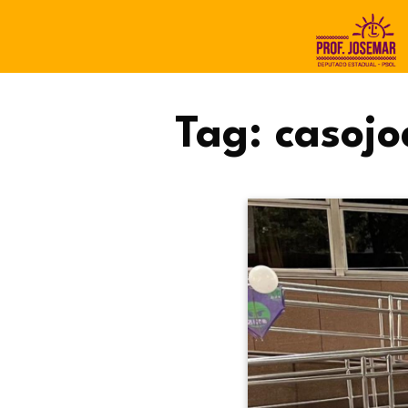
Tag:
casoj