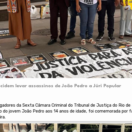
idem levar assassinos de João Pedro a Júri Popular
dores da Sexta Câmara Criminal do Tribunal de Justiça do Rio de Jan
 do jovem João Pedro aos 14 anos de idade, foi comemorada por fa
ra.