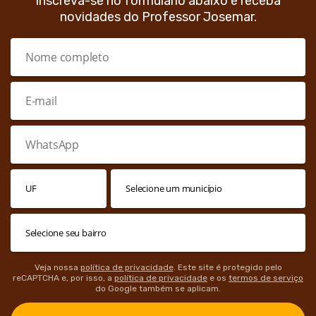
Inscreva-se no formulário abaixo e receba
novidades do Professor Josemar.
Veja nossa
política de privacidade
. Este site é protegido pelo
reCAPTCHA e, por isso, a
política de privacidade
e os
termos de serviço
do Google também se aplicam.