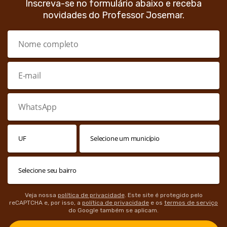
Inscreva-se no formulário abaixo e receba
novidades do Professor Josemar.
Veja nossa
política de privacidade
. Este site é protegido pelo
reCAPTCHA e, por isso, a
política de privacidade
e os
termos de serviço
do Google também se aplicam.