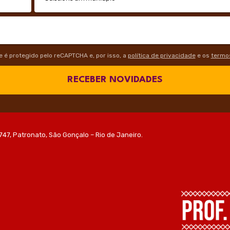
te é protegido pelo reCAPTCHA e, por isso, a
política de privacidade
e os
termos
RECEBER NOVIDADES
747, Patronato, São Gonçalo – Rio de Janeiro.