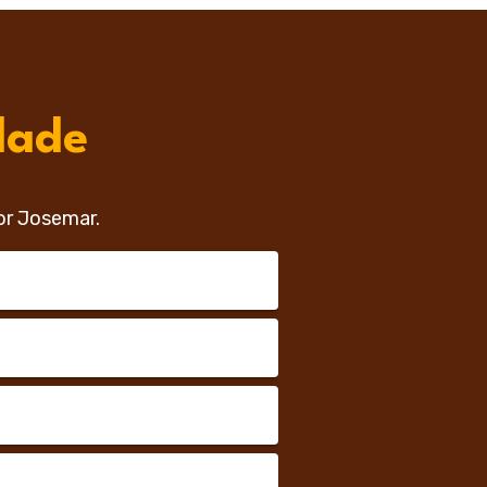
dade
or Josemar.