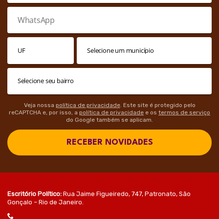
Veja nossa
política de privacidade
. Este site é protegido pelo
reCAPTCHA e, por isso, a
política de privacidade
e os
termos de serviço
do Google também se aplicam.
RECEBER NOVIDADES
Escritório Político:
Rua Jaime Figueiredo, 747, Patronato, São
Gonçalo – Rio de Janeiro.