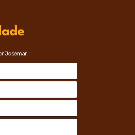
dade
or Josemar.