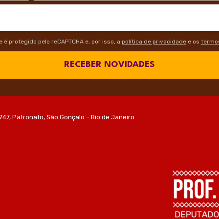
te é protegido pelo reCAPTCHA e, por isso, a
política de privacidade
e os
termos
RECEBER NOVIDADES
747, Patronato, São Gonçalo – Rio de Janeiro.