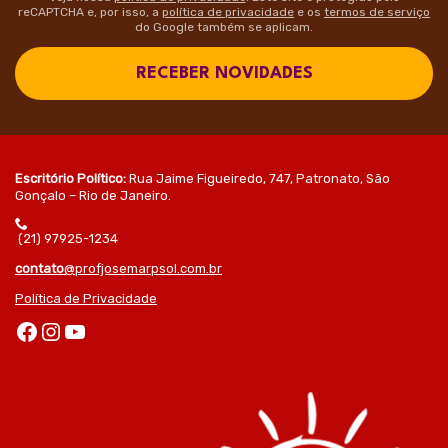
reCAPTCHA e, por isso, a
política de privacidade
e os
termos de serviço
do Google também se aplicam.
RECEBER NOVIDADES
Escritório Político:
Rua Jaime Figueiredo, 747, Patronato, São
Gonçalo – Rio de Janeiro.
(21) 97925-1234
contato
@profjosemarpsol.com.br
Política de Privacidade
Facebook
Instagram
Youtube