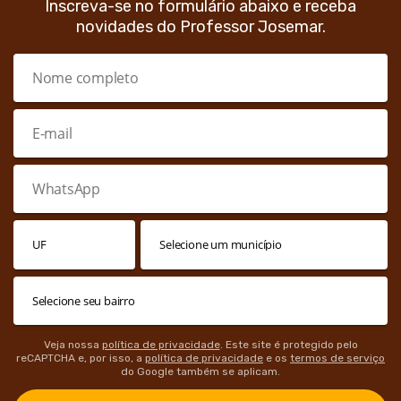
Inscreva-se no formulário abaixo e receba
novidades do Professor Josemar.
Veja nossa
política de privacidade
. Este site é protegido pelo
reCAPTCHA e, por isso, a
política de privacidade
e os
termos de serviço
do Google também se aplicam.