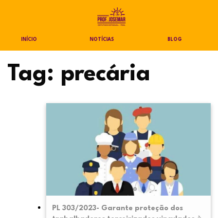
INÍCIO
NOTÍCIAS
BLOG
Tag:
precária
PL 303/2023- Garante proteção dos