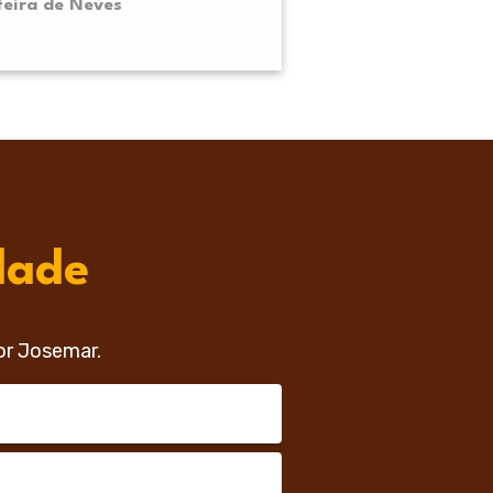
feira de Neves
dade
or Josemar.