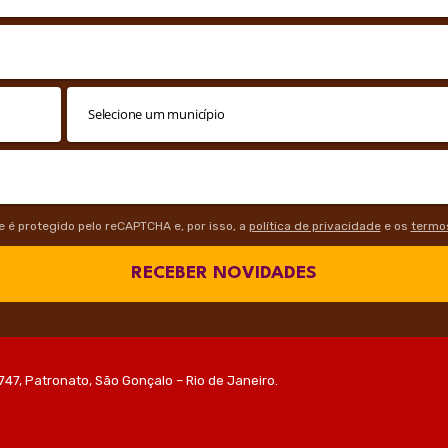
te é protegido pelo reCAPTCHA e, por isso, a
política de privacidade
e os
termos
RECEBER NOVIDADES
747, Patronato, São Gonçalo – Rio de Janeiro.