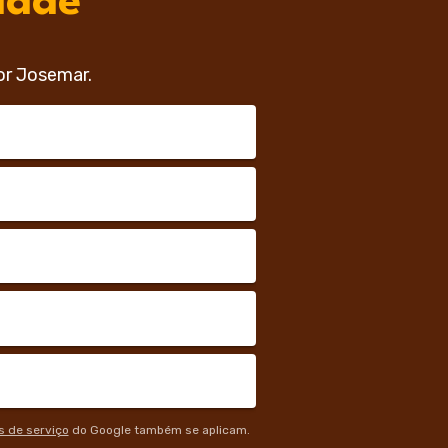
dade
or Josemar.
 de serviço
do Google também se aplicam.