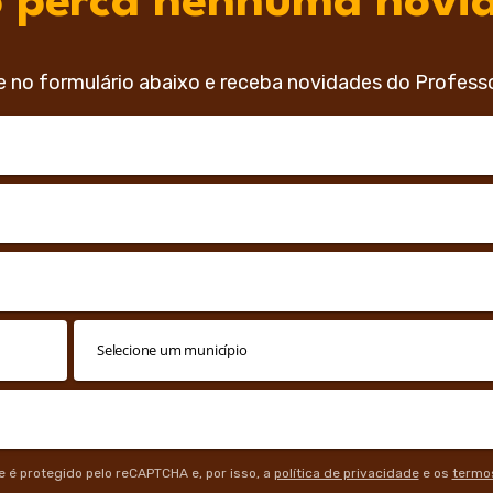
 perca nenhuma novi
e no formulário abaixo e receba novidades do Profess
te é protegido pelo reCAPTCHA e, por isso, a
política de privacidade
e os
termos