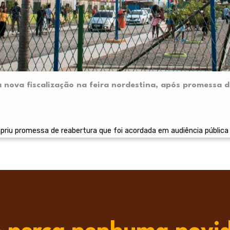
a nova fiscalização na feira nordestina, após promessa 
riu promessa de reabertura que foi acordada em audiência pública