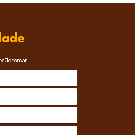
dade
or Josemar.