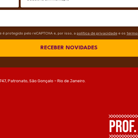
te é protegido pelo reCAPTCHA e, por isso, a
política de privacidade
e os
termos
RECEBER NOVIDADES
747, Patronato, São Gonçalo – Rio de Janeiro.