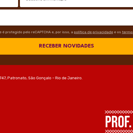
te é protegido pelo reCAPTCHA e, por isso, a
política de privacidade
e os
termos
RECEBER NOVIDADES
747, Patronato, São Gonçalo – Rio de Janeiro.