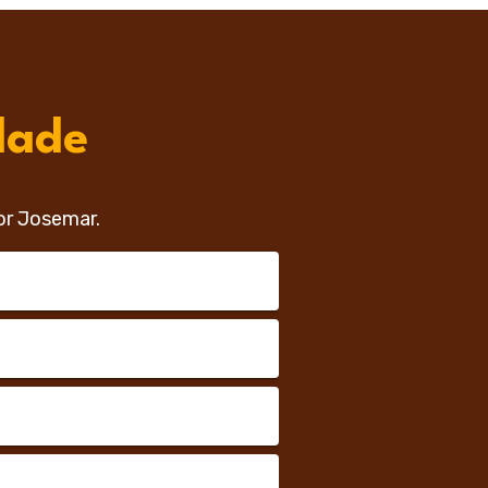
dade
or Josemar.