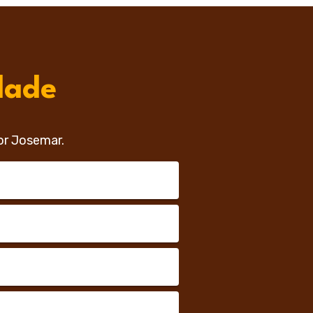
dade
or Josemar.