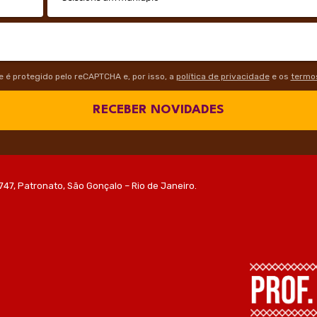
te é protegido pelo reCAPTCHA e, por isso, a
política de privacidade
e os
termos
RECEBER NOVIDADES
747, Patronato, São Gonçalo – Rio de Janeiro.