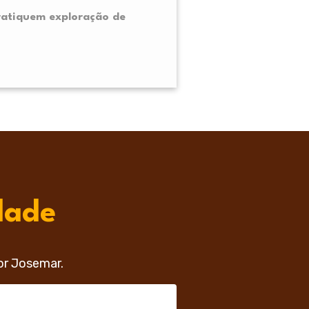
ratiquem exploração de
dade
or Josemar.