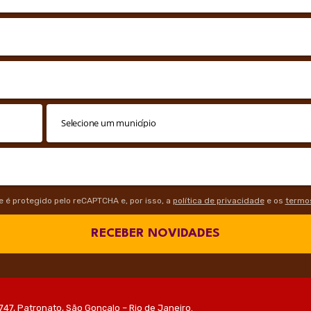
te é protegido pelo reCAPTCHA e, por isso, a
política de privacidade
e os
termos
RECEBER NOVIDADES
747, Patronato, São Gonçalo – Rio de Janeiro.