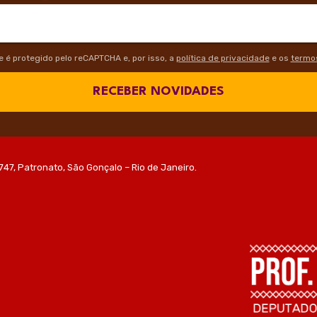
te é protegido pelo reCAPTCHA e, por isso, a
política de privacidade
e os
termos
RECEBER NOVIDADES
747, Patronato, São Gonçalo – Rio de Janeiro.