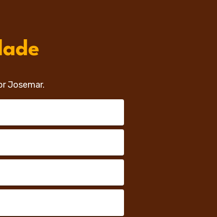
dade
or Josemar.