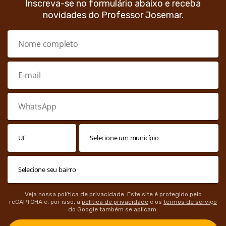
Inscreva-se no formulário abaixo e receba
novidades do Professor Josemar.
Veja nossa
política de privacidade
. Este site é protegido pelo
reCAPTCHA e, por isso, a
política de privacidade
e os
termos de serviço
do Google também se aplicam.