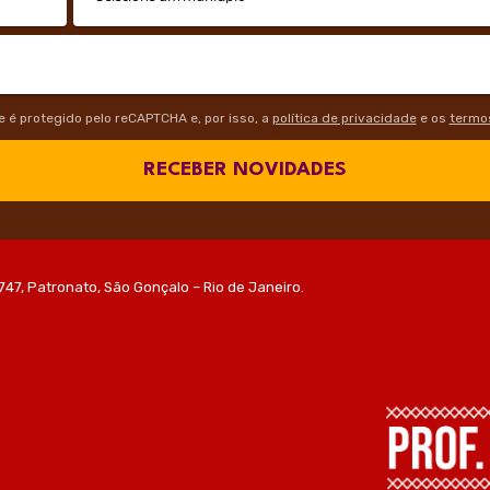
te é protegido pelo reCAPTCHA e, por isso, a
política de privacidade
e os
termos
RECEBER NOVIDADES
747, Patronato, São Gonçalo – Rio de Janeiro.