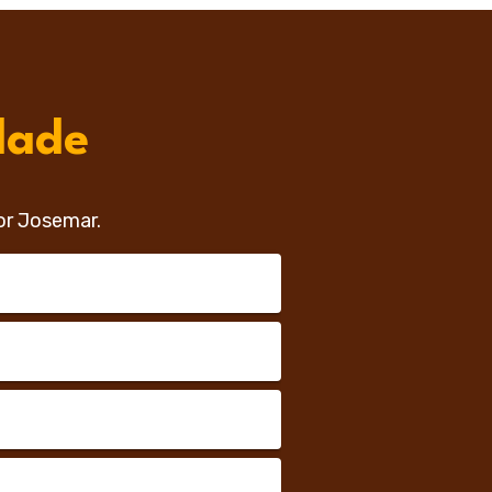
dade
or Josemar.