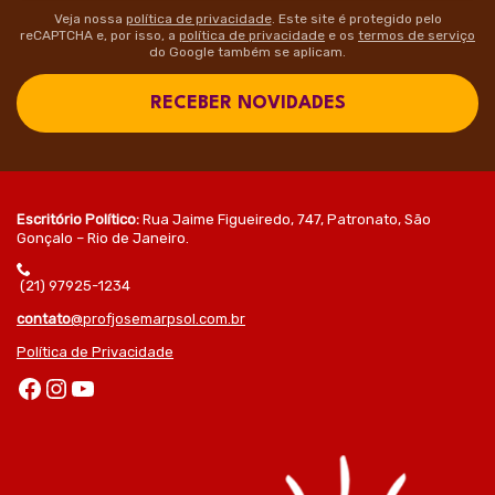
Veja nossa
política de privacidade
. Este site é protegido pelo
reCAPTCHA e, por isso, a
política de privacidade
e os
termos de serviço
do Google também se aplicam.
RECEBER NOVIDADES
Escritório Político:
Rua Jaime Figueiredo, 747, Patronato, São
Gonçalo – Rio de Janeiro.
(21) 97925-1234
contato
@profjosemarpsol.com.br
Política de Privacidade
Facebook
Instagram
Youtube