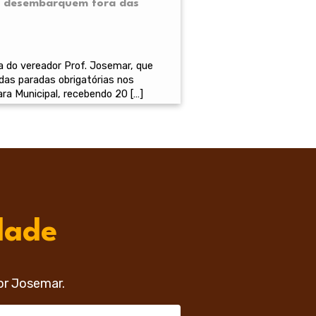
ia desembarquem fora das
ia do vereador Prof. Josemar, que
das paradas obrigatórias nos
ra Municipal, recebendo 20 […]
dade
or Josemar.