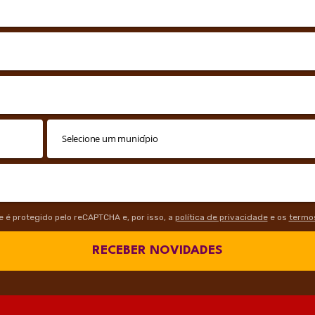
te é protegido pelo reCAPTCHA e, por isso, a
política de privacidade
e os
termos
RECEBER NOVIDADES