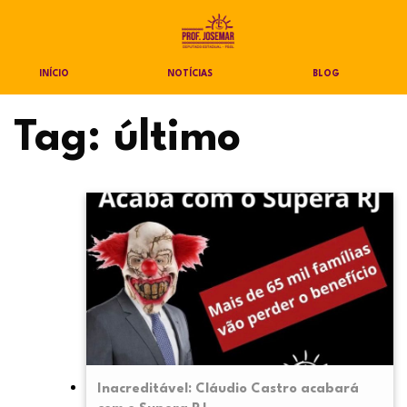
INÍCIO
NOTÍCIAS
BLOG
Tag:
último
Inacreditável: Cláudio Castro acabará