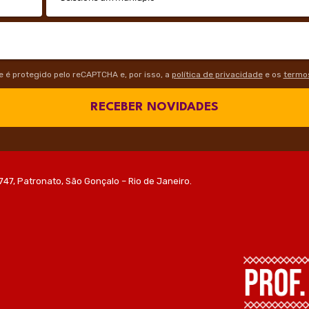
te é protegido pelo reCAPTCHA e, por isso, a
política de privacidade
e os
termos
RECEBER NOVIDADES
747, Patronato, São Gonçalo – Rio de Janeiro.