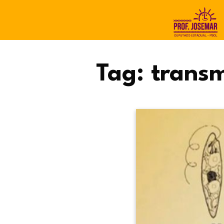
Tag:
transm