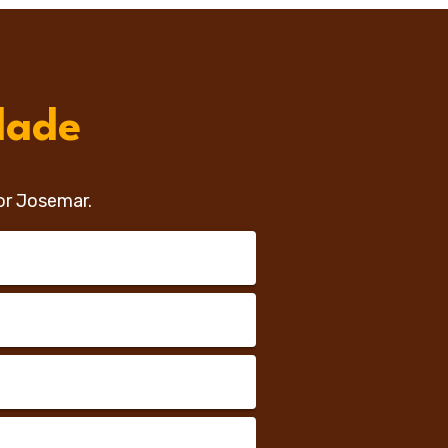
dade
or Josemar.