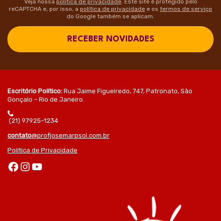
Veja nossa
política de privacidade
. Este site é protegido pelo
reCAPTCHA e, por isso, a
política de privacidade
e os
termos de serviço
do Google também se aplicam.
RECEBER NOVIDADES
Escritório Político:
Rua Jaime Figueiredo, 747, Patronato, São
Gonçalo – Rio de Janeiro.
(21) 97925-1234
contato
@profjosemarpsol.com.br
Política de Privacidade
Facebook
Instagram
Youtube