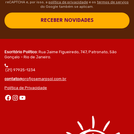
reCAPTCHA e, por isso, a
política de privacidade
e os
termos de serviço
do Google também se aplicam.
RECEBER NOVIDADES
Escritório Político:
Rua Jaime Figueiredo, 747, Patronato, São
Gonçalo – Rio de Janeiro.
(21) 97925-1234
contato
@profjosemarpsol.com.br
Política de Privacidade
Facebook
Instagram
Youtube