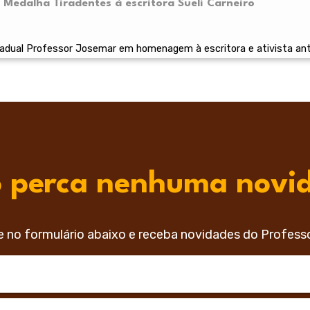
Medalha Tiradentes à escritora Sueli Carneiro
adual Professor Josemar em homenagem à escritora e ativista ant
 perca nenhuma novi
e no formulário abaixo e receba novidades do Profess