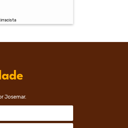
irracista
dade
or Josemar.