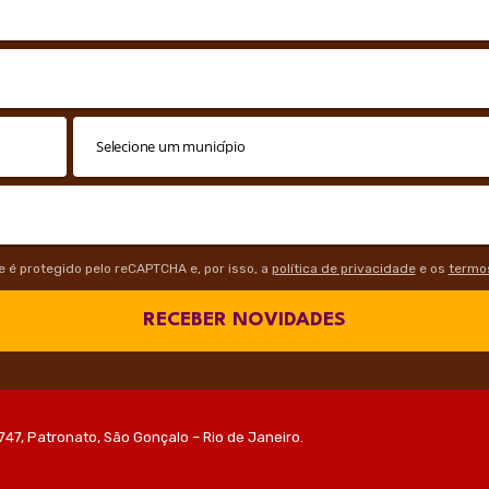
te é protegido pelo reCAPTCHA e, por isso, a
política de privacidade
e os
termos
RECEBER NOVIDADES
747, Patronato, São Gonçalo – Rio de Janeiro.