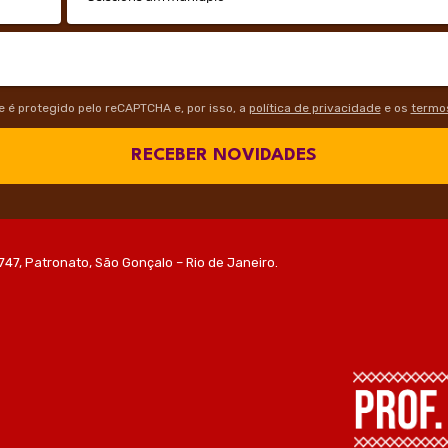
te é protegido pelo reCAPTCHA e, por isso, a
política de privacidade
e os
termos
RECEBER NOVIDADES
747, Patronato, São Gonçalo – Rio de Janeiro.