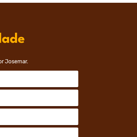
dade
or Josemar.