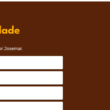
dade
or Josemar.