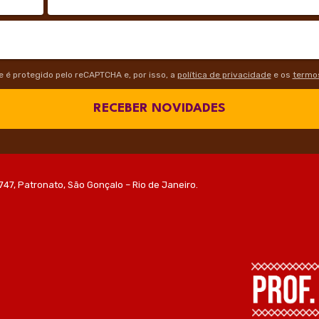
te é protegido pelo reCAPTCHA e, por isso, a
política de privacidade
e os
termos
RECEBER NOVIDADES
747, Patronato, São Gonçalo – Rio de Janeiro.