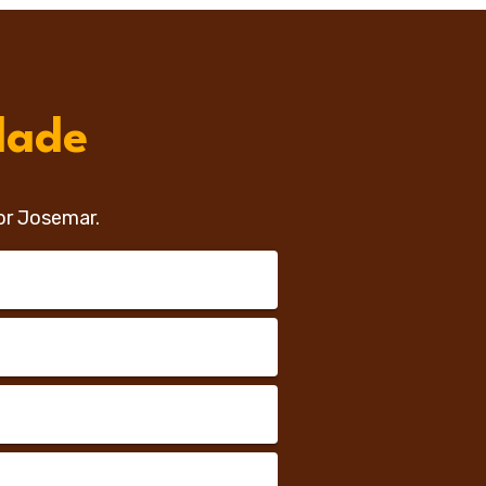
dade
or Josemar.