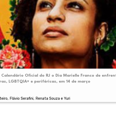
o Calendário Oficial do RJ o Dia Marielle Franco de enfren
ras, LGBTQIA+ e periféricas, em 14 de março
iro, Flávio Serafini, Renata Souza e Yuri