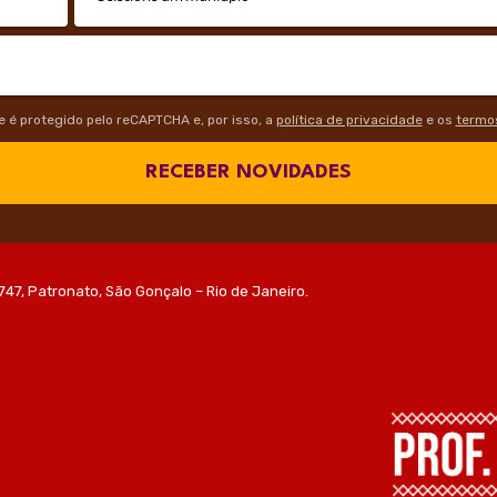
te é protegido pelo reCAPTCHA e, por isso, a
política de privacidade
e os
termos
RECEBER NOVIDADES
747, Patronato, São Gonçalo – Rio de Janeiro.