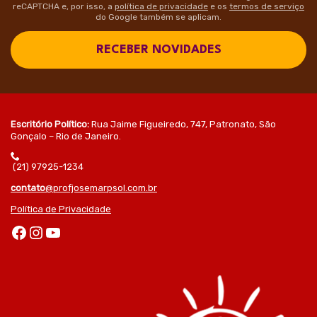
reCAPTCHA e, por isso, a
política de privacidade
e os
termos de serviço
do Google também se aplicam.
RECEBER NOVIDADES
Escritório Político:
Rua Jaime Figueiredo, 747, Patronato, São
Gonçalo – Rio de Janeiro.
(21) 97925-1234
contato
@profjosemarpsol.com.br
Política de Privacidade
Facebook
Instagram
Youtube