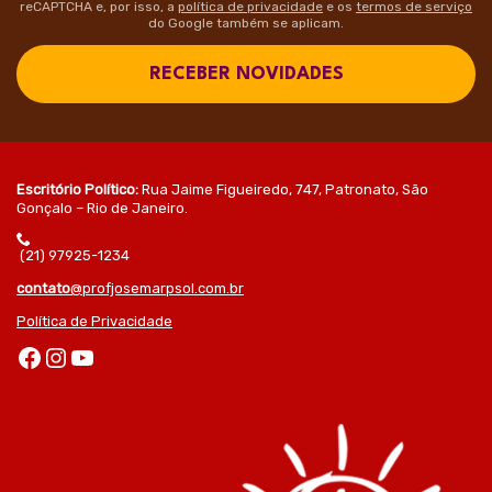
reCAPTCHA e, por isso, a
política de privacidade
e os
termos de serviço
do Google também se aplicam.
RECEBER NOVIDADES
Escritório Político:
Rua Jaime Figueiredo, 747, Patronato, São
Gonçalo – Rio de Janeiro.
(21) 97925-1234
contato
@profjosemarpsol.com.br
Política de Privacidade
Facebook
Instagram
Youtube