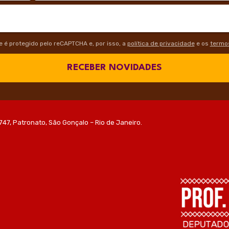
te é protegido pelo reCAPTCHA e, por isso, a
política de privacidade
e os
termos
RECEBER NOVIDADES
747, Patronato, São Gonçalo – Rio de Janeiro.