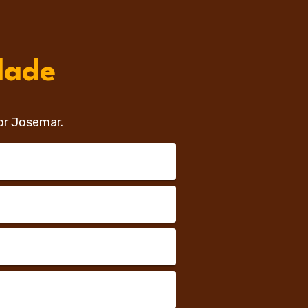
dade
or Josemar.