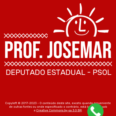
Copyleft © 2017-2023 – O conteúdo deste site, exceto quando proveniente
de outras fontes ou onde especificado o contrário, está licenciado sob
a
Creative Commons by-sa 3.0 BR
.