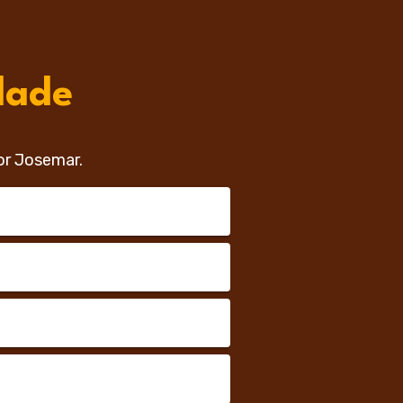
dade
or Josemar.