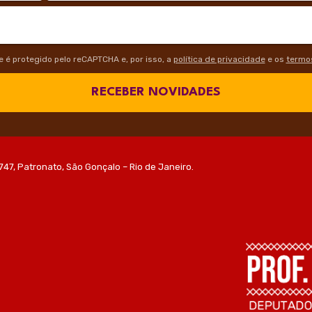
te é protegido pelo reCAPTCHA e, por isso, a
política de privacidade
e os
termos
RECEBER NOVIDADES
747, Patronato, São Gonçalo – Rio de Janeiro.