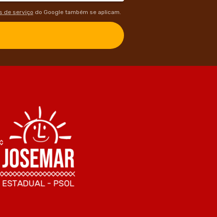
 de serviço
do Google também se aplicam.