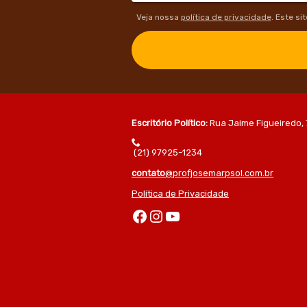
Veja nossa
política de privacidade
. Este si
Escritório Político:
Rua Jaime Figueiredo, 
(21) 97925-1234
contato
@profjosemarpsol.com.br
Política de Privacidade
Facebook
Instagram
Youtube