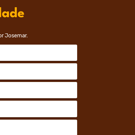
dade
or Josemar.