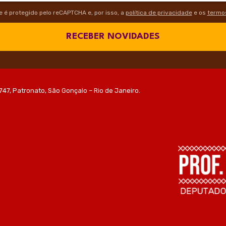
te é protegido pelo reCAPTCHA e, por isso, a
política de privacidade
e os
termos
RECEBER NOVIDADES
747, Patronato, São Gonçalo – Rio de Janeiro.