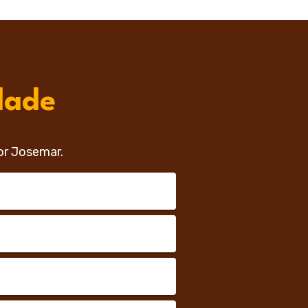
dade
or Josemar.