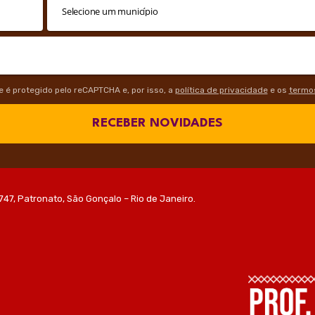
te é protegido pelo reCAPTCHA e, por isso, a
política de privacidade
e os
termos
RECEBER NOVIDADES
747, Patronato, São Gonçalo – Rio de Janeiro.