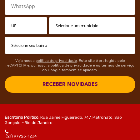
Veja nossa
política de privacidade
. Este site é protegido pelo
reCAPTCHA e, por isso, a
política de privacidade
e os
termos de serviço
do Google também se aplicam.
RECEBER NOVIDADES
Escritório Político:
Rua Jaime Figueiredo, 747, Patronato, São
Gonçalo – Rio de Janeiro.
(21) 97925-1234