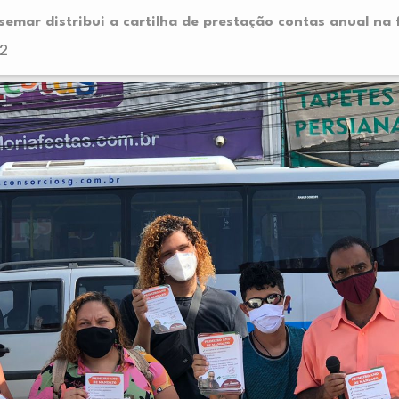
emar distribui a cartilha de prestação contas anual na 
22