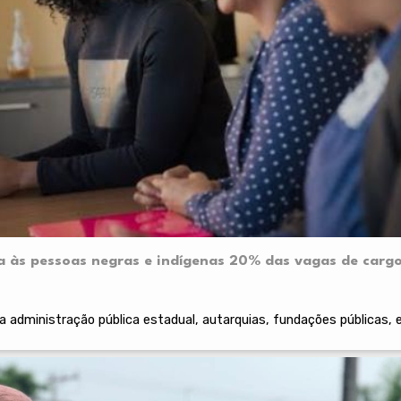
a às pessoas negras e indígenas 20% das vagas de carg
a administração pública estadual, autarquias, fundações públicas,