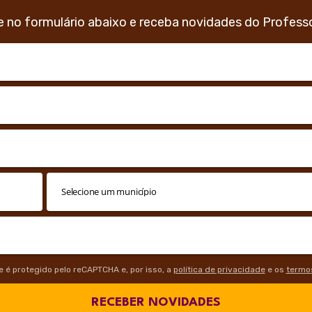
e no formulário abaixo e receba novidades do Profess
te é protegido pelo reCAPTCHA e, por isso, a
política de privacidade
e os
termos
RECEBER NOVIDADES