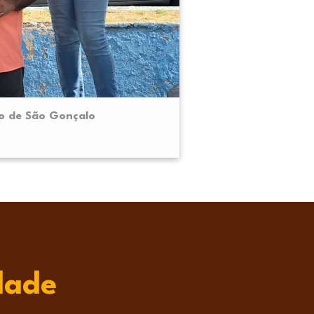
ro de São Gonçalo
dade