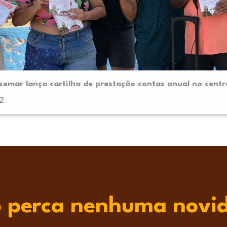
semar lança cartilha de prestação contas anual no cent
2
 perca nenhuma novi