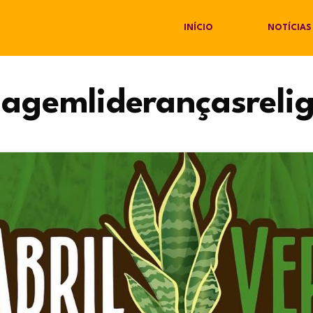
INÍCIO
NOTÍCIAS
agemliderançasrelig