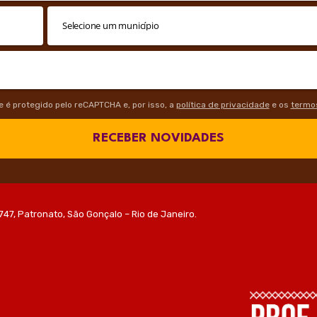
te é protegido pelo reCAPTCHA e, por isso, a
política de privacidade
e os
termos
RECEBER NOVIDADES
747, Patronato, São Gonçalo – Rio de Janeiro.