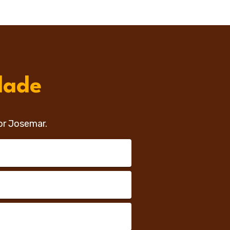
dade
or Josemar.