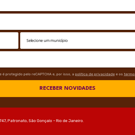
te é protegido pelo reCAPTCHA e, por isso, a
política de privacidade
e os
termos
RECEBER NOVIDADES
747, Patronato, São Gonçalo – Rio de Janeiro.