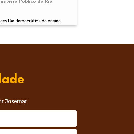
istério Público do Rio
 gestão democrática do ensino
dade
or Josemar.