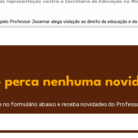
z representação contra a Secretaria de Educação no Min
elo Professor Josemar alega violação ao direito da educação e da
 perca nenhuma novi
e no formulário abaixo e receba novidades do Profess