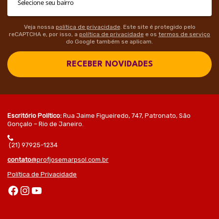
Veja nossa
política de privacidade
. Este site é protegido pelo
reCAPTCHA e, por isso, a
política de privacidade
e os
termos de serviço
do Google também se aplicam.
RECEBER NOVIDADES
Escritório Político:
Rua Jaime Figueiredo, 747, Patronato, São
Gonçalo – Rio de Janeiro.
(21) 97925-1234
contato
@profjosemarpsol.com.br
Política de Privacidade
Facebook
Instagram
Youtube