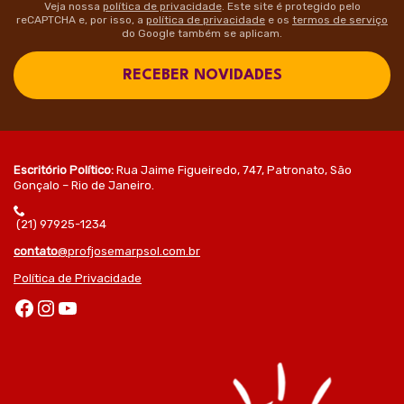
Veja nossa
política de privacidade
. Este site é protegido pelo
reCAPTCHA e, por isso, a
política de privacidade
e os
termos de serviço
do Google também se aplicam.
RECEBER NOVIDADES
Escritório Político:
Rua Jaime Figueiredo, 747, Patronato, São
Gonçalo – Rio de Janeiro.
(21) 97925-1234
contato
@profjosemarpsol.com.br
Política de Privacidade
Facebook
Instagram
Youtube