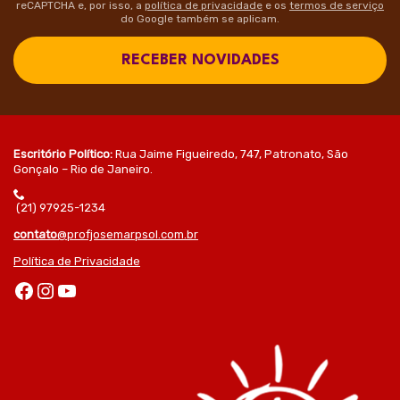
reCAPTCHA e, por isso, a
política de privacidade
e os
termos de serviço
do Google também se aplicam.
RECEBER NOVIDADES
Escritório Político:
Rua Jaime Figueiredo, 747, Patronato, São
Gonçalo – Rio de Janeiro.
(21) 97925-1234
contato
@profjosemarpsol.com.br
Política de Privacidade
Facebook
Instagram
Youtube