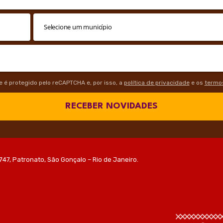
te é protegido pelo reCAPTCHA e, por isso, a
política de privacidade
e os
termos
RECEBER NOVIDADES
747, Patronato, São Gonçalo – Rio de Janeiro.