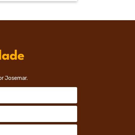
dade
or Josemar.