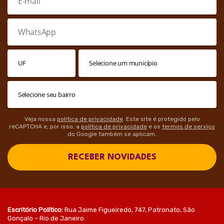
Veja nossa
política de privacidade
. Este site é protegido pelo
reCAPTCHA e, por isso, a
política de privacidade
e os
termos de serviço
do Google também se aplicam.
RECEBER NOVIDADES
Escritório Político:
Rua Jaime Figueiredo, 747, Patronato, São
Gonçalo – Rio de Janeiro.