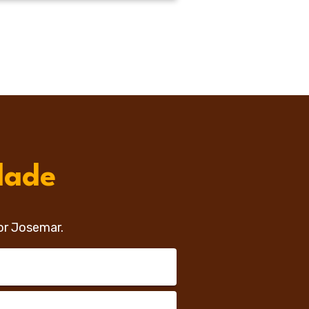
dade
or Josemar.