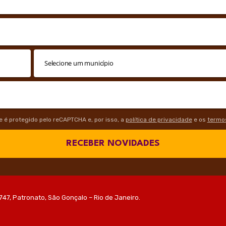
te é protegido pelo reCAPTCHA e, por isso, a
política de privacidade
e os
termos
RECEBER NOVIDADES
747, Patronato, São Gonçalo – Rio de Janeiro.