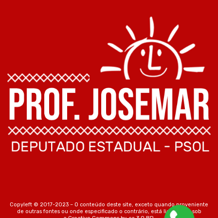
Copyleft © 2017-2023 – O conteúdo deste site, exceto quando proveniente
de outras fontes ou onde especificado o contrário, está licenciado sob