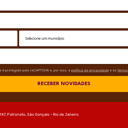
te é protegido pelo reCAPTCHA e, por isso, a
política de privacidade
e os
termos
RECEBER NOVIDADES
747, Patronato, São Gonçalo – Rio de Janeiro.