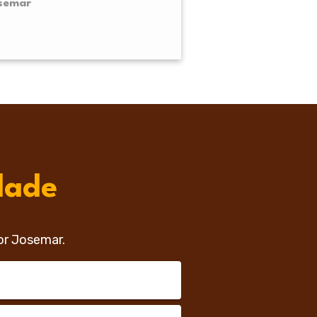
osemar
dade
or Josemar.