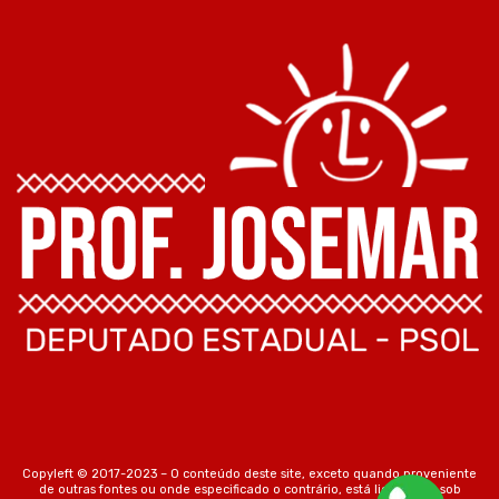
Copyleft © 2017-2023 – O conteúdo deste site, exceto quando proveniente
de outras fontes ou onde especificado o contrário, está licenciado sob